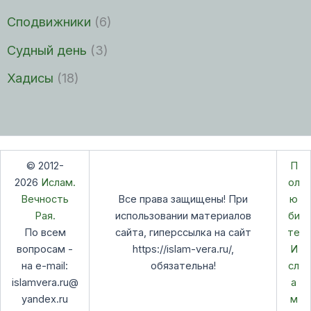
Сподвижники
(6)
Судный день
(3)
Хадисы
(18)
© 2012-
П
2026
Ислам.
ол
Вечность
Все права защищены! При
ю
Рая.
использовании материалов
би
По всем
сайта, гиперссылка на сайт
те
вопросам -
https://islam-vera.ru/,
И
на e-mail:
обязательна!
сл
islamvera.ru@
а
yandex.ru
м