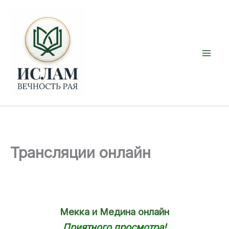
Перейти
к
содержимому
Трансляции онлайн
Мекка и Медина онлайн
Приятного просмотра!