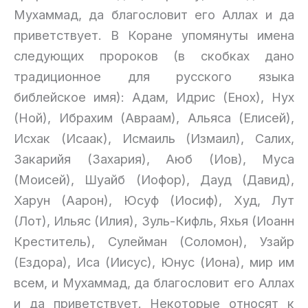
Мухаммад, да благословит его Аллах и да
приветствует. В Коране упомянуты имена
следующих пророков (в скобках дано
традиционное для русского языка
библейское имя): Адам, Идрис (Енох), Нух
(Ной), Ибрахим (Авраам), Альяса (Елисей),
Исхак (Исаак), Исмаиль (Измаил), Салих,
Закарийя (Захария), Аюб (Иов), Муса
(Моисей), Шуайб (Иофор), Дауд (Давид),
Харун (Аарон), Юсуф (Иосиф), Худ, Лут
(Лот), Ильяс (Илия), Зуль-Кифль, Яхья (Иоанн
Креститель), Сулейман (Соломон), Узайр
(Ездора), Иса (Иисус), Юнус (Иона), мир им
всем, и Мухаммад, да благословит его Аллах
и да приветствует. Некоторые относят к