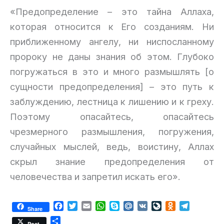
«Предопределение – это тайна Аллаха,
которая относится к Его созданиям. Ни
приближенному ангелу, ни ниспосланному
пророку не даны знания об этом. Глубоко
погружаться в это и много размышлять [о
сущности предопределения] – это путь к
заблуждению, лестница к лишению и к греху.
Поэтому опасайтесь, опасайтесь
чрезмерного размышления, погружения,
случайных мыслей, ведь, воистину, Аллах
скрыл знание предопределения от
человечества и запретил искать его».
F
T
E
W
S
M
V
L
O
T
Share
a
w
m
h
k
a
K
i
d
e
О
Post