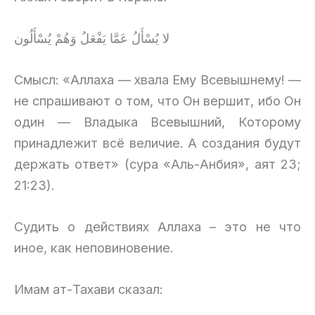
لا يُسْأَلُ عَمَّا يَفْعَلُ وَهُمْ يُسْأَلُون
Смысл: «Аллаха — хвала Ему Всевышнему! —
не спрашивают о том, что Он вершит, ибо Он
один — Владыка Всевышний, Которому
принадлежит всё величие. А создания будут
держать ответ» (сура «Аль-Анбия», аят 23;
21:23).
Судить о действиях Аллаха – это не что
иное, как неповиновение.
Имам ат-Тахави сказал: