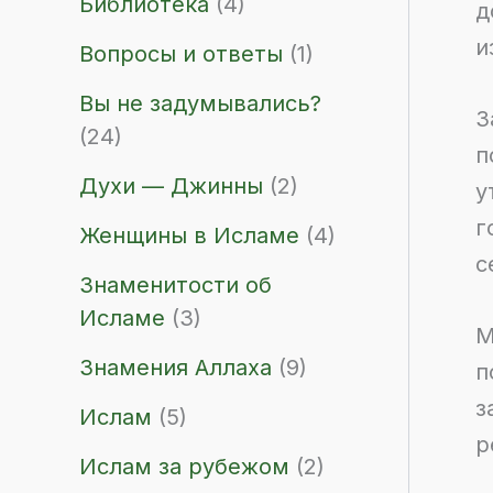
Библиотека
(4)
д
и
Вопросы и ответы
(1)
Вы не задумывались?
З
(24)
п
Духи — Джинны
(2)
у
г
Женщины в Исламе
(4)
с
Знаменитости об
Исламе
(3)
М
Знамения Аллаха
(9)
п
з
Ислам
(5)
р
Ислам за рубежом
(2)