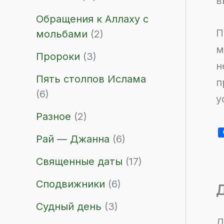
в
Обращения к Аллаху с
П
мольбами
(2)
м
Пророки
(3)
н
Пять столпов Ислама
п
(6)
у
Разное
(2)
Рай — Джанна
(6)
Священные даты
(17)
Сподвижники
(6)
Д
Судный день
(3)
Д