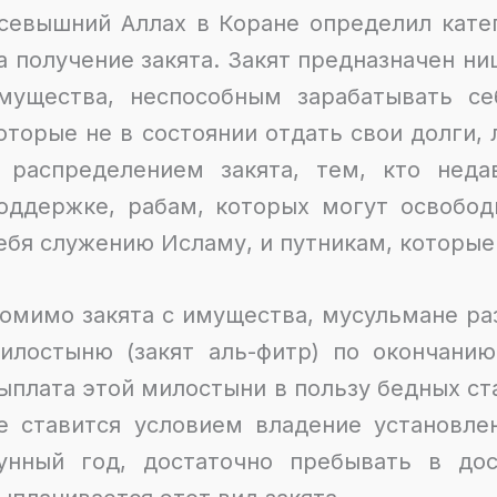
севышний Аллах в Коране определил кате
а получение закята. Закят предназначен ни
мущества, неспособным зарабатывать се
оторые не в состоянии отдать свои долги
 распределением закята, тем, кто нед
оддержке, рабам, которых могут освобод
ебя служению Исламу, и путникам, которые 
омимо закята с имущества, мусульмане ра
илостыню (закят аль-фитр) по окончани
ыплата этой милостыни в пользу бедных ст
е ставится условием владение установл
унный год, достаточно пребывать в дос