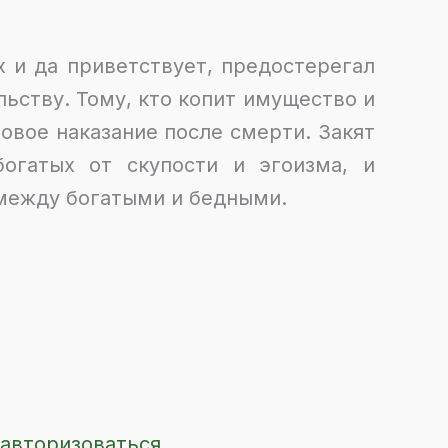
х и да приветствует, предостерегал
льству. Тому, кто копит имущество и
ровое наказание после смерти. Закят
богатых от скупости и эгоизма, и
между богатыми и бедными.
О
т
п
р
а
в
и
т
ь
авторизоваться
.