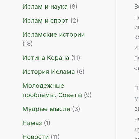
Ислам и наука
(8)
В
н
Ислам и спорт
(2)
и
Исламские истории
к
(18)
и
Истина Корана
(11)
п
с
История Ислама
(6)
Молодежные
П
проблемы. Советы
(9)
м
в
Мудрые мысли
(3)
н
Намаз
(1)
л
Новости
(11)