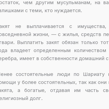
остаток, чем другим мусульманам, на ва
злишками с теми, кто нуждается.
акят не выплачивается с имущества,
овседневной жизни, — с жилья, средств 
твари. Выплатить закят обязан только то
ода владеет определенным количеством 
еребра, имеет в собственности домашний ск
енее состоятельные люди по Шариату н
омощи у более состоятельных, так как они
акята, а богатые, отдавая им часть с
елигиозный долг.