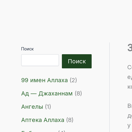
Поиск
Поиск
С
е
99 имен Аллаха
(2)
к
Ад — Джаханнам
(8)
В
Ангелы
(1)
д
Аптека Аллаха
(8)
у