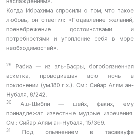
наслаждениям».
Когда Ибрахима спросили о том, что такое
любовь, он ответил: «Подавление желаний,
пренебрежение достоинствами и
потребностями и утопление себя в море
необходимостей».
29
Рабиа — из аль-Басры, богобоязненная
аскетка, проводившая всю ночь в
поклонении (ум.180 г.х.). См.: Сийар Алям ан-
Нубаля, 8/242.
30
Аш-Шибли — шейх, факих, ему
принадлежат известные мудрые изречения.
См.: Сийар Алям ан-Нубаля, 15/369.
31
Под опьянением в тасаввуфе