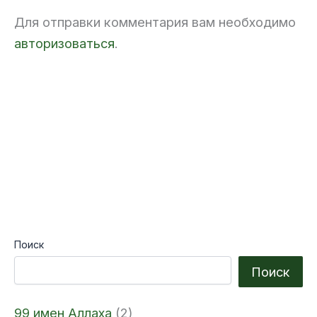
т
a
n
ь
Для отправки комментария вам необходимо
l
i
k
авторизоваться
.
i
Поиск
Поиск
99 имен Аллаха
(2)