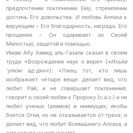
предпочтении поклонении Ему, стремлении
достичь Его довольства. И любовь Аллаха к
верующим – Его благодарность, награда, Его
прощение – Он одаривает их Своей
Милостью, защитой и помощью.
Имам Абу Хамид аль-Газали сказал в своем
труде «Возрождение наук о вере» (
«Ихьйа
‘улюм ад-дин»):
«Лжец тот, кто лишь
изображает четыре вещи: делает вид, что
любит Рай, и не совершает поклонения;
говорит о своей любви к Пророку (с.а.с.) и не
любит ученых (алимов) и неимущих; якобы
боится Огня, но не отказывается от греха; и
делает вид, что любит Всевышнего Аллаха, а
сам сетует на испытания».