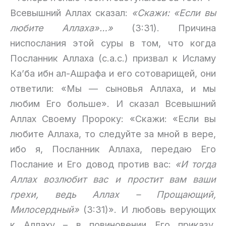
Всевышний Аллах сказал:
«Скажи: «Если вы
любите Аллаха»…»
(3:31). Причина
ниспослания этой суры в том, что когда
Посланник Аллаха (с.а.с.) призвал к Исламу
Ка’ба ибн ал-Ашрафа и его сотоварищей, они
ответили: «Мы — сыновья Аллаха, и мы
любим Его больше». И сказал Всевышний
Аллах Своему Пророку: «Скажи: «Если вы
любите Аллаха, то следуйте за мной в вере,
ибо я, Посланник Аллаха, передаю Его
Послание и Его довод против вас:
«И тогда
Аллах возлюбит вас и простит вам ваши
грехи, ведь Аллах – Прощающий,
Милосердный»
(3:31)». И любовь верующих
к Аллаху – в повиновении Его приказу,