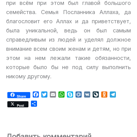
при всём при этом был главой большого
семейства. Семья Посланника Аллаха, да
благословит его Аллах и да приветствует,
была уникальной, ведь он был самым
справедливым из людей и уделял должное
внимание всем своим женам и детям, но при
этом на нем лежали такие обязанности,
которые было бы не под силу выполнить
никому другому.
F
T
E
W
S
M
V
L
O
T
Share
a
w
m
h
k
a
K
i
d
e
О
Post
c
i
a
a
y
i
v
n
l
т
e
t
i
t
p
l
e
o
e
п
b
t
l
s
e
.
J
k
g
р
o
e
A
R
o
l
r
а
o
r
p
u
u
a
a
в
Добавить комментарий