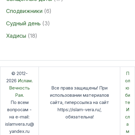
Сподвижники
(6)
Судный день
(3)
Хадисы
(18)
© 2012-
П
2026
Ислам.
ол
Вечность
Все права защищены! При
ю
Рая.
использовании материалов
би
По всем
сайта, гиперссылка на сайт
те
вопросам -
https://islam-vera.ru/,
И
на e-mail:
обязательна!
сл
islamvera.ru@
а
yandex.ru
м