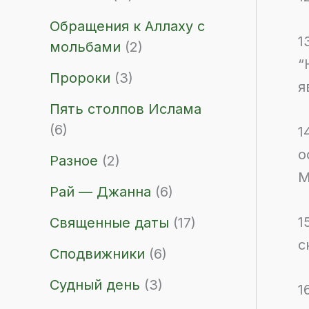
Обращения к Аллаху с
1
мольбами
(2)
“
Пророки
(3)
я
Пять столпов Ислама
(6)
1
о
Разное
(2)
М
Рай — Джанна
(6)
1
Священные даты
(17)
с
Сподвижники
(6)
Судный день
(3)
1