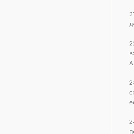
2
д
2
в
А
2
с
е
2
п