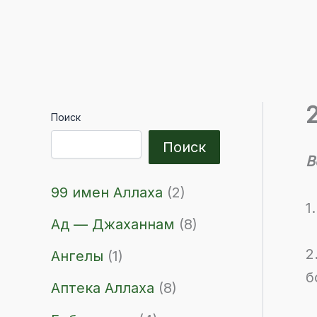
Поиск
Поиск
В
99 имен Аллаха
(2)
1
Ад — Джаханнам
(8)
2
Ангелы
(1)
б
Аптека Аллаха
(8)