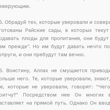
еверующим.
5. Обрадуй тех, которые уверовали и совер
готованы Райские сады, в которых текут
одавать плоды для пропитания, они будут
ам прежде”. Но им будут давать нечто п
упруги, и они пребудут там вечно.
6. Воистину, Аллах не смущается привод
ольше него. Те, которые уверовали, знают,
е, которые не уверовали, говорят: “Чег
ритчу?” Посредством нее Он многих 
аставляет на прямой путь. Однако Он вво