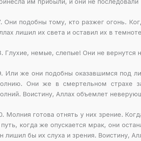
ринесла им прибыли, и они не последовали
7. Они подобны тому, кто разжег огонь. Ког
ллах лишил их света и оставил их в темноте
8. Глухие, немые, слепые! Они не вернутся 
9. Или же они подобны оказавшимся под ли
олнию. Они же в смертельном страхе з
олний. Воистину, Аллах объемлет неверую
0. Молния готова отнять у них зрение. Ког
 путь, когда же опускается мрак, они оста
н лишил бы их слуха и зрения. Воистину, Ал