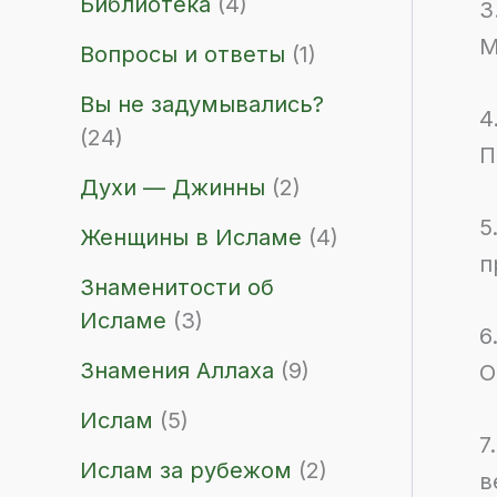
Библиотека
(4)
3
М
Вопросы и ответы
(1)
Вы не задумывались?
4
(24)
П
Духи — Джинны
(2)
5
Женщины в Исламе
(4)
п
Знаменитости об
Исламе
(3)
6
Знамения Аллаха
(9)
О
Ислам
(5)
7
Ислам за рубежом
(2)
в