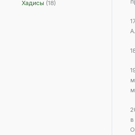
п
Хадисы
(18)
1
А
1
1
м
м
2
в
О