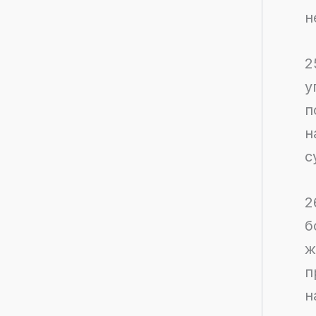
н
2
у
п
н
с
2
б
ж
п
н