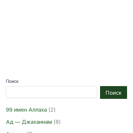
i
Поиск
Поиск
99 имен Аллаха
(2)
Ад — Джаханнам
(8)