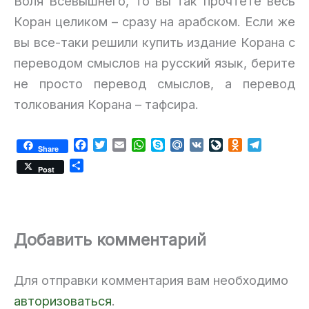
Воля Всевышнего, то вы так прочтете весь
Коран целиком – сразу на арабском. Если же
вы все-таки решили купить издание Корана с
переводом смыслов на русский язык, берите
не просто перевод смыслов, а перевод
толкования Корана – тафсира.
F
T
E
W
S
M
V
L
O
T
Share
a
w
m
h
k
a
K
i
d
e
О
Post
c
i
a
a
y
i
v
n
l
т
e
t
i
t
p
l
e
o
e
п
b
t
l
s
e
.
J
k
g
р
o
e
A
R
o
l
r
а
o
r
p
u
u
a
a
в
Добавить комментарий
k
p
r
s
m
и
n
s
т
a
n
ь
Для отправки комментария вам необходимо
l
i
k
авторизоваться
.