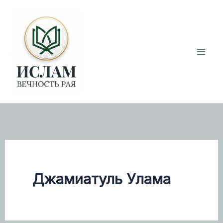
Перейти
к
содержимому
Джамиатуль Улама