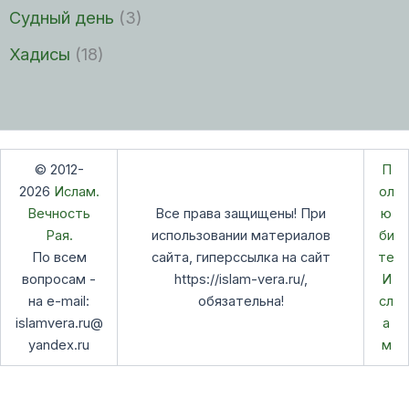
Судный день
(3)
Хадисы
(18)
© 2012-
П
2026
Ислам.
ол
Вечность
Все права защищены! При
ю
Рая.
использовании материалов
би
По всем
сайта, гиперссылка на сайт
те
вопросам -
https://islam-vera.ru/,
И
на e-mail:
обязательна!
сл
islamvera.ru@
а
yandex.ru
м