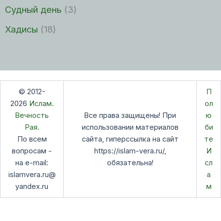
Судный день
(3)
Хадисы
(18)
© 2012-
П
2026
Ислам.
ол
Вечность
Все права защищены! При
ю
Рая.
использовании материалов
би
По всем
сайта, гиперссылка на сайт
те
вопросам -
https://islam-vera.ru/,
И
на e-mail:
обязательна!
сл
islamvera.ru@
а
yandex.ru
м