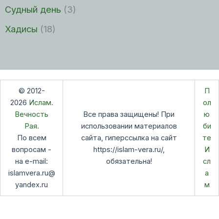
Судный день
(3)
Хадисы
(18)
© 2012-
П
2026
Ислам.
ол
Вечность
Все права защищены! При
ю
Рая.
использовании материалов
би
По всем
сайта, гиперссылка на сайт
те
вопросам -
https://islam-vera.ru/,
И
на e-mail:
обязательна!
сл
islamvera.ru@
а
yandex.ru
м