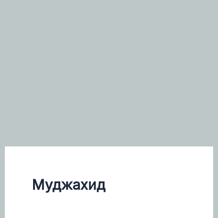
Муджахид