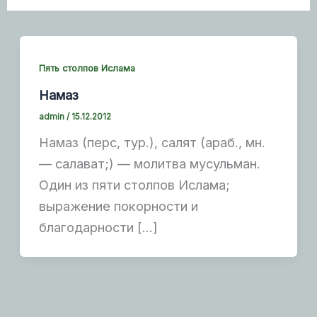
Пять столпов Ислама
Намаз
admin
/
15.12.2012
Намаз (перс, тур.), салят (араб., мн.
— салават;) — молитва мусульман.
Один из пяти столпов Ислама;
выражение покорности и
благодарности […]