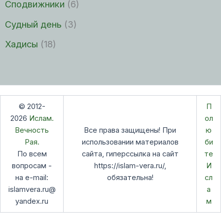
Сподвижники
(6)
Судный день
(3)
Хадисы
(18)
© 2012-
П
2026
Ислам.
ол
Вечность
Все права защищены! При
ю
Рая.
использовании материалов
би
По всем
сайта, гиперссылка на сайт
те
вопросам -
https://islam-vera.ru/,
И
на e-mail:
обязательна!
сл
islamvera.ru@
а
yandex.ru
м