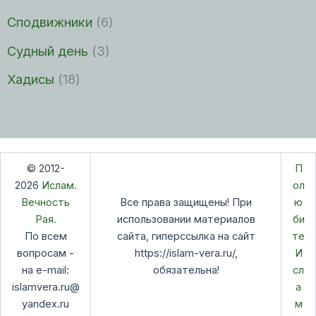
Сподвижники
(6)
Судный день
(3)
Хадисы
(18)
© 2012-
П
2026
Ислам.
ол
Вечность
Все права защищены! При
ю
Рая.
использовании материалов
би
По всем
сайта, гиперссылка на сайт
те
вопросам -
https://islam-vera.ru/,
И
на e-mail:
обязательна!
сл
islamvera.ru@
а
yandex.ru
м