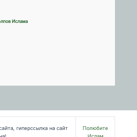
олпов Ислама
айта, гиперссылка на сайт
Полюбите
на!
Ислам