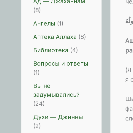
Ад — Джаханнам
че
(8)
ولُهُ
Ангелы
(1)
Аптека Аллаха
(8)
Аш
Библиотека
(4)
ра
Вопросы и ответы
(Я
(1)
я 
Вы не
задумывались?
Ша
(24)
фа
Духи — Джинны
сл
(2)