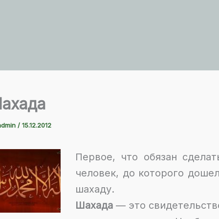
ахада
admin
/
15.12.2012
Первое, что обязан сдела
человек, до которого доше
шахаду.
Шахада
— это свидетельство