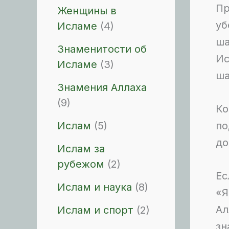
П
Женщины в
уб
Исламе
(4)
ша
Знаменитости об
Ис
Исламе
(3)
ша
Знамения Аллаха
(9)
Ко
Ислам
(5)
по
до
Ислам за
рубежом
(2)
Ес
Ислам и наука
(8)
«Я
Ал
Ислам и спорт
(2)
зн