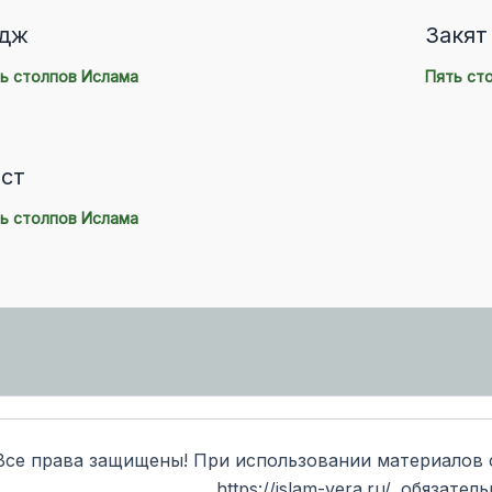
дж
Закят
ь столпов Ислама
Пять ст
ст
ь столпов Ислама
Все права защищены! При использовании материалов с
https://islam-vera.ru/, обязатель