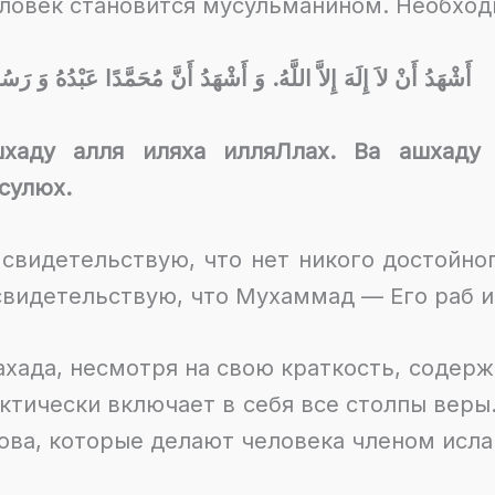
ловек становится
мусульманином. Необход
أَشْهَدُ أَنْ لاَ إِلَهَ إِلاَّ اللَّهُ. وَ أَشْهَدُ أَنَّ مُحَمَّدًا عَبْدُهُ وَ رَسُ
хаду алля иляха илляЛлах. Ва ашхаду
сулюх.
 свидетельствую, что нет никого достойно
свидетельствую, что Мухаммад — Его раб и
хада, несмотря на свою краткость, содерж
ктически включает в себя все столпы веры
ова, которые делают человека членом исл