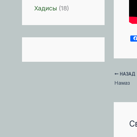
Хадисы
(18)
НАЗАД
Намаз
С