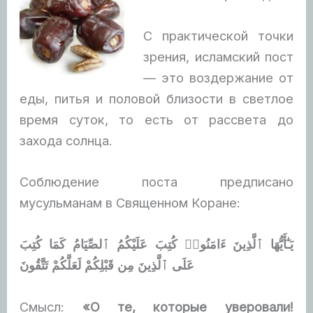
С практической точки
зрения, исламский пост
— это воздержание от
еды, питья и половой близости в светлое
время суток, то есть
от рассвета до
захода солнца.
Соблюдение поста предписано
мусульманам в Священном Коране:
يَـٰٓأَيُّهَا ٱلَّذِينَ ءَامَنُوا۟ كُتِبَ عَلَيْكُمُ ٱلصِّيَامُ كَمَا كُتِبَ
عَلَى ٱلَّذِينَ مِن قَبْلِكُمْ لَعَلَّكُمْ تَتَّقُونَ
Смысл:
«О те, которые уверовали!