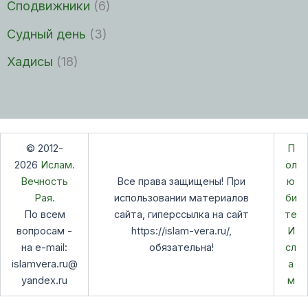
Сподвижники
(6)
Судный день
(3)
Хадисы
(18)
© 2012-
П
2026
Ислам.
ол
Вечность
Все права защищены! При
ю
Рая.
использовании материалов
би
По всем
сайта, гиперссылка на сайт
те
вопросам -
https://islam-vera.ru/,
И
на e-mail:
обязательна!
сл
islamvera.ru@
а
yandex.ru
м