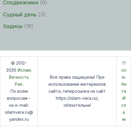
Сподвижники
(6)
Судный день
(3)
Хадисы
(18)
© 2012-
П
2026
Ислам.
ол
Вечность
Все права защищены! При
ю
Рая.
использовании материалов
би
По всем
сайта, гиперссылка на сайт
те
вопросам -
https://islam-vera.ru/,
И
на e-mail:
обязательна!
сл
islamvera.ru@
а
yandex.ru
м