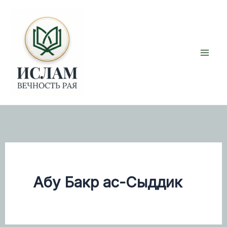
Перейти
к
содержимому
Абу Бакр ас-Сыддик