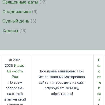
Священные даты
(17)
Сподвижники
(6)
Судный день
(3)
Хадисы
(18)
© 2012-
П
2026
Ислам.
ол
Вечность
Все права защищены! При
ю
Рая.
использовании материалов
би
По всем
сайта, гиперссылка на сайт
те
вопросам -
https://islam-vera.ru/,
И
на e-mail:
обязательна!
сл
islamvera.ru@
а