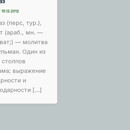
аз
/
15.12.2012
з (перс, тур.),
т (араб., мн. —
ват;) — молитва
льман. Один из
 столпов
ама; выражение
рности и
одарности […]