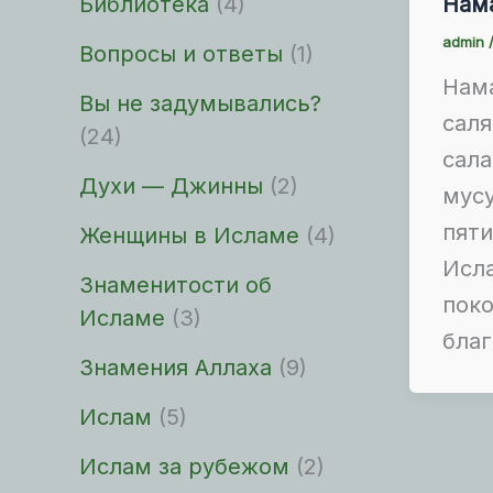
Библиотека
(4)
Нам
admin
Вопросы и ответы
(1)
Нама
Вы не задумывались?
саля
(24)
сала
Духи — Джинны
(2)
мусу
пяти
Женщины в Исламе
(4)
Исл
Знаменитости об
поко
Исламе
(3)
благ
Знамения Аллаха
(9)
Ислам
(5)
Ислам за рубежом
(2)