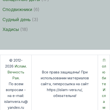
Сподвижники
(6)
Судный день
(3)
Хадисы
(18)
© 2012-
П
2026
Ислам.
ол
Вечность
Все права защищены! При
ю
Рая.
использовании материалов
би
По всем
сайта, гиперссылка на сайт
те
вопросам -
https://islam-vera.ru/,
И
на e-mail:
обязательна!
сл
islamvera.ru@
а
yandex.ru
м