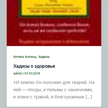
,
Аптека Аллаха
Хадисы
Хадисы о здоровье
admin
/
07.03.2014
«И землю Он положил для тварей. На
ней — плоды, и пальмы с чашечками,
и злаки с травой, и благоуханные […]