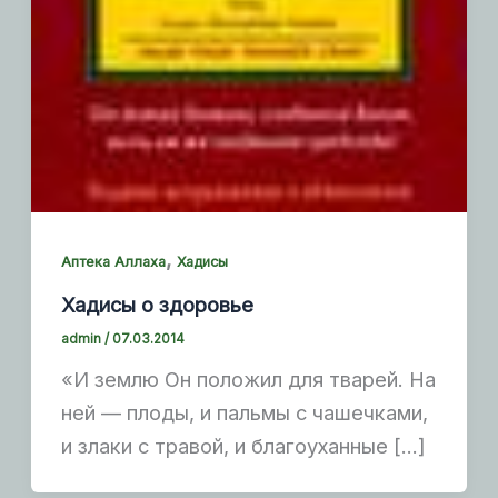
,
Аптека Аллаха
Хадисы
Хадисы о здоровье
admin
/
07.03.2014
«И землю Он положил для тварей. На
ней — плоды, и пальмы с чашечками,
и злаки с травой, и благоуханные […]