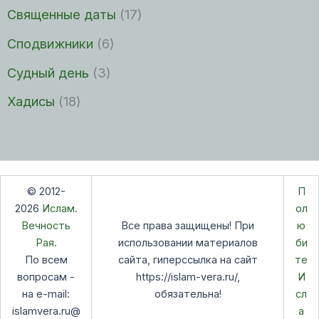
Священные даты
(17)
Сподвижники
(6)
Судный день
(3)
Хадисы
(18)
© 2012-
П
2026
Ислам.
ол
Вечность
Все права защищены! При
ю
Рая.
использовании материалов
би
По всем
сайта, гиперссылка на сайт
те
вопросам -
https://islam-vera.ru/,
И
на e-mail:
обязательна!
сл
islamvera.ru@
а