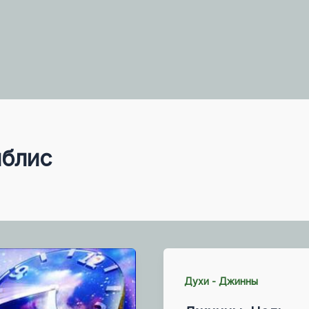
иблис
Духи - Джинны