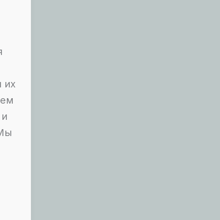
я
л их
чем
 и
«Мы