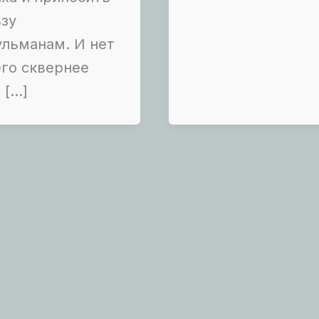
зу
льманам. И нет
го сквернее
 […]