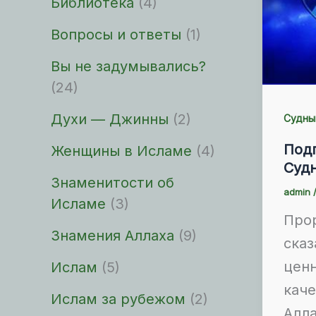
Библиотека
(4)
Вопросы и ответы
(1)
Вы не задумывались?
(24)
Духи — Джинны
(2)
Судны
Подг
Женщины в Исламе
(4)
Суд
Знаменитости об
admin
Исламе
(3)
Прор
Знамения Аллаха
(9)
сказ
ценн
Ислам
(5)
каче
Ислам за рубежом
(2)
Алла