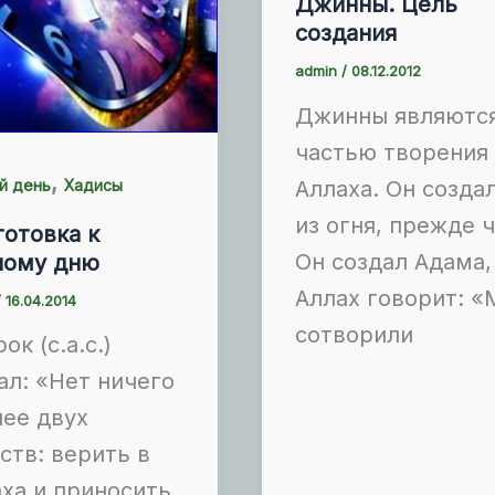
Джинны. Цель
создания
admin
/
08.12.2012
Джинны являютс
частью творения
,
Аллаха. Он созда
й день
Хадисы
из огня, прежде 
отовка к
Он создал Адама,
ному дню
Аллах говорит: 
/
16.04.2014
сотворили
ок (с.а.с.)
ал: «Нет ничего
ее двух
ств: верить в
ха и приносить