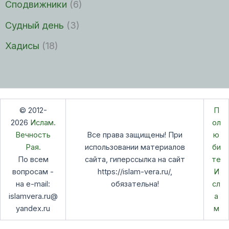
Сподвижники
(6)
Судный день
(3)
Хадисы
(18)
© 2012-
П
2026
Ислам.
ол
Вечность
Все права защищены! При
ю
Рая.
использовании материалов
би
По всем
сайта, гиперссылка на сайт
те
вопросам -
https://islam-vera.ru/,
И
на e-mail:
обязательна!
сл
islamvera.ru@
а
yandex.ru
м