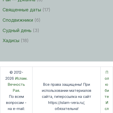
Священные даты
(17)
Сподвижники
(6)
Судный день
(3)
Хадисы
(18)
© 2012-
П
2026
Ислам.
ол
Вечность
Все права защищены! При
ю
Рая.
использовании материалов
би
По всем
сайта, гиперссылка на сайт
те
вопросам -
https://islam-vera.ru/,
И
на e-mail:
обязательна!
сл