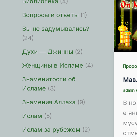
Библиотека
(4)
Вопросы и ответы
(1)
Вы не задумывались?
(24)
Духи — Джинны
(2)
Женщины в Исламе
(4)
Проро
Знаменитости об
Мав
Исламе
(3)
admin
Знамения Аллаха
(9)
В но
е ян
Ислам
(5)
мус
Ислам за рубежом
(2)
отм