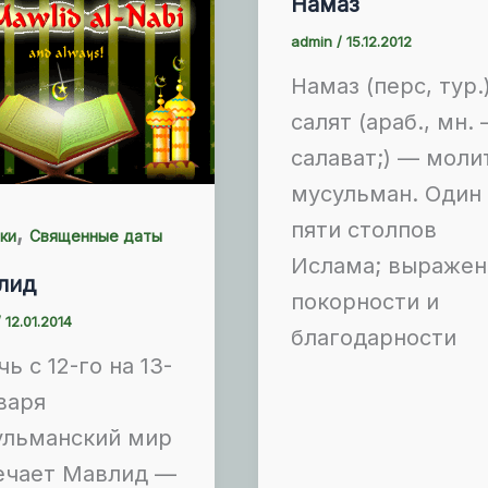
Намаз
admin
/
15.12.2012
Намаз (перс, тур.)
салят (араб., мн.
салават;) — моли
мусульман. Один 
пяти столпов
,
ки
Священные даты
Ислама; выражен
лид
покорности и
/
12.01.2014
благодарности
чь с 12-го на 13-
варя
ульманский мир
ечает Мавлид —