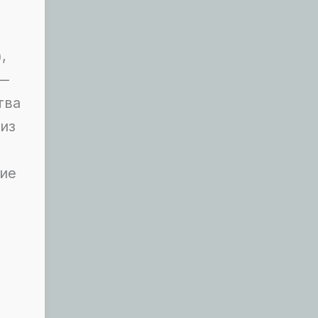
,
 —
тва
из
ие