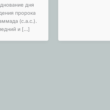
днование дня
дения пророка
ммада (с.а.с.).
едний и […]