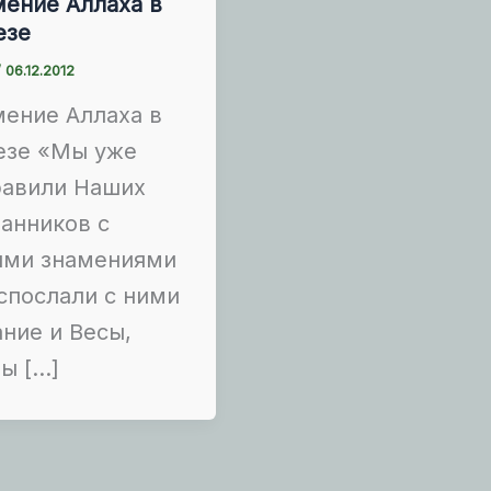
ение Аллаха в
езе
/
06.12.2012
ение Аллаха в
езе «Мы уже
равили Наших
анников с
ыми знамениями
спослали с ними
ние и Весы,
ы […]