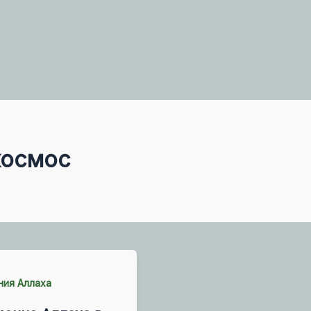
космос
ния Аллаха