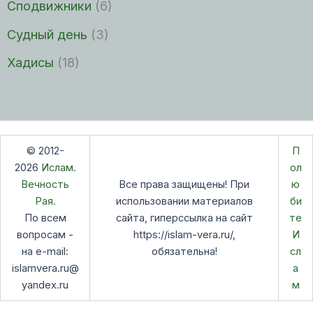
Сподвижники
(6)
Судный день
(3)
Хадисы
(18)
© 2012-
П
2026
Ислам.
ол
Вечность
Все права защищены! При
ю
Рая.
использовании материалов
би
По всем
сайта, гиперссылка на сайт
те
вопросам -
https://islam-vera.ru/,
И
на e-mail:
обязательна!
сл
islamvera.ru@
а
yandex.ru
м