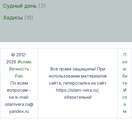
Судный день
(3)
Хадисы
(18)
© 2012-
П
2026
Ислам.
ол
Вечность
Все права защищены! При
ю
Рая.
использовании материалов
би
По всем
сайта, гиперссылка на сайт
те
вопросам -
https://islam-vera.ru/,
И
на e-mail:
обязательна!
сл
islamvera.ru@
а
yandex.ru
м