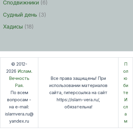
Сподвижники
(6)
Судный день
(3)
Хадисы
(18)
© 2012-
П
2026
Ислам.
ол
Вечность
Все права защищены! При
ю
Рая.
использовании материалов
би
По всем
сайта, гиперссылка на сайт
те
вопросам -
https://islam-vera.ru/,
И
на e-mail:
обязательна!
сл
islamvera.ru@
а
yandex.ru
м