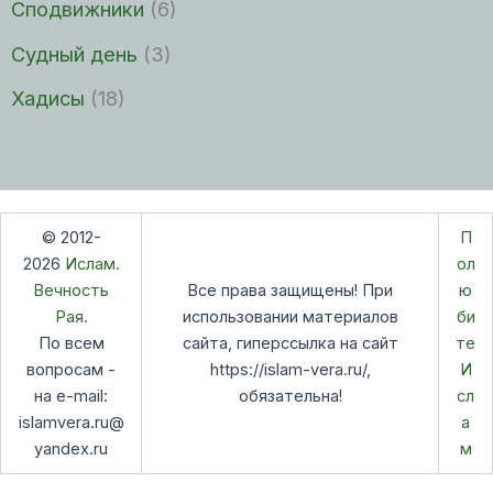
Сподвижники
(6)
Судный день
(3)
Хадисы
(18)
© 2012-
П
2026
Ислам.
ол
Вечность
Все права защищены! При
ю
Рая.
использовании материалов
би
По всем
сайта, гиперссылка на сайт
те
вопросам -
https://islam-vera.ru/,
И
на e-mail:
обязательна!
сл
islamvera.ru@
а
yandex.ru
м