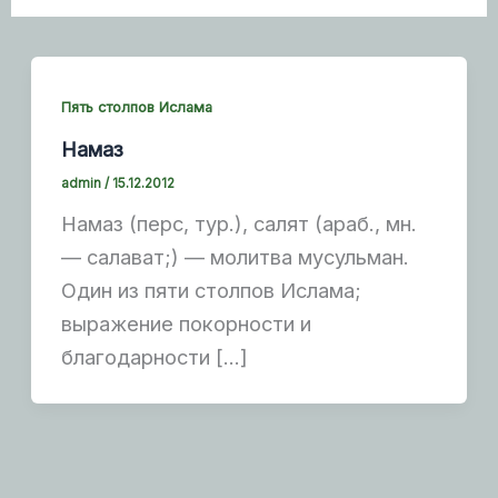
Пять столпов Ислама
Намаз
admin
/
15.12.2012
Намаз (перс, тур.), салят (араб., мн.
— салават;) — молитва мусульман.
Один из пяти столпов Ислама;
выражение покорности и
благодарности […]