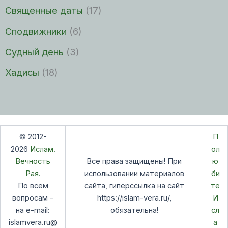
Священные даты
(17)
Сподвижники
(6)
Судный день
(3)
Хадисы
(18)
© 2012-
П
2026
Ислам.
ол
Вечность
Все права защищены! При
ю
Рая.
использовании материалов
би
По всем
сайта, гиперссылка на сайт
те
вопросам -
https://islam-vera.ru/,
И
на e-mail:
обязательна!
сл
islamvera.ru@
а