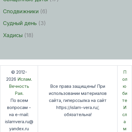
Сподвижники
(6)
Судный день
(3)
Хадисы
(18)
© 2012-
П
2026
Ислам.
ол
Вечность
Все права защищены! При
ю
Рая.
использовании материалов
би
По всем
сайта, гиперссылка на сайт
те
вопросам -
https://islam-vera.ru/,
И
на e-mail:
обязательна!
сл
islamvera.ru@
а
yandex.ru
м