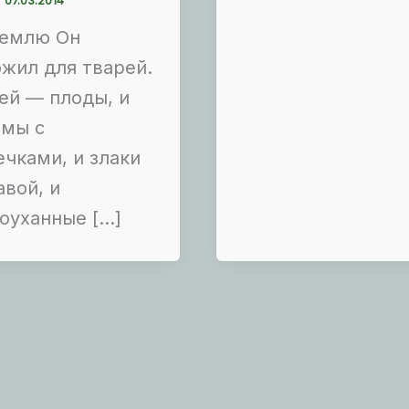
землю Он
жил для тварей.
ей — плоды, и
ьмы с
чками, и злаки
авой, и
оуханные […]