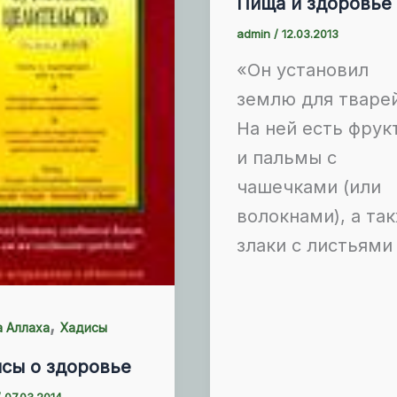
Пища и здоровье
admin
/
12.03.2013
«Он установил
землю для тваре
На ней есть фрук
и пальмы с
чашечками (или
волокнами), а та
злаки с листьями
,
а Аллаха
Хадисы
сы о здоровье
/
07.03.2014