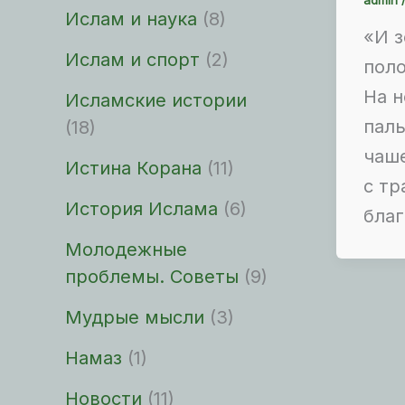
Ислам и наука
(8)
«И 
Ислам и спорт
(2)
поло
На н
Исламские истории
пал
(18)
чаше
Истина Корана
(11)
с тр
История Ислама
(6)
благ
Молодежные
проблемы. Советы
(9)
Мудрые мысли
(3)
Намаз
(1)
Новости
(11)