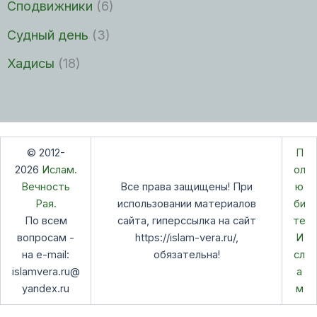
Сподвижники
(6)
Судный день
(3)
Хадисы
(18)
© 2012-
П
2026
Ислам.
ол
Вечность
Все права защищены! При
ю
Рая.
использовании материалов
би
По всем
сайта, гиперссылка на сайт
те
вопросам -
https://islam-vera.ru/,
И
на e-mail:
обязательна!
сл
islamvera.ru@
а
yandex.ru
м