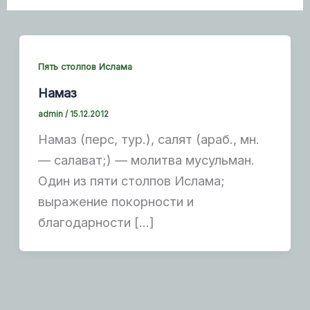
Пять столпов Ислама
Намаз
admin
/
15.12.2012
Намаз (перс, тур.), салят (араб., мн.
— салават;) — молитва мусульман.
Один из пяти столпов Ислама;
выражение покорности и
благодарности […]