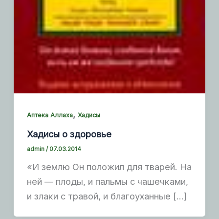
,
Аптека Аллаха
Хадисы
Хадисы о здоровье
admin
/
07.03.2014
«И землю Он положил для тварей. На
ней — плоды, и пальмы с чашечками,
и злаки с травой, и благоуханные […]