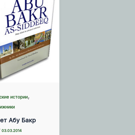
,
ские истории
ижники
ет Абу Бакр
/
03.03.2014