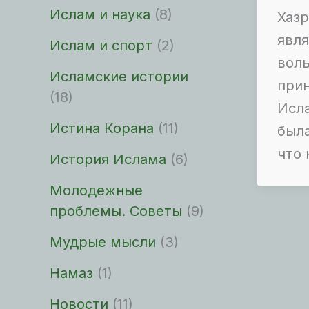
Ислам и наука
(8)
Хазр
явля
Ислам и спорт
(2)
вол
Исламские истории
при
(18)
Исла
Истина Корана
(11)
была
что 
История Ислама
(6)
Молодежные
проблемы. Советы
(9)
Мудрые мысли
(3)
Намаз
(1)
Новости
(11)