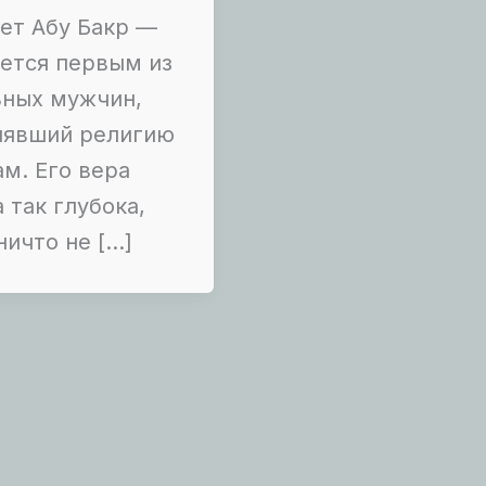
ет Абу Бакр —
ется первым из
ьных мужчин,
нявший религию
м. Его вера
 так глубока,
ничто не […]