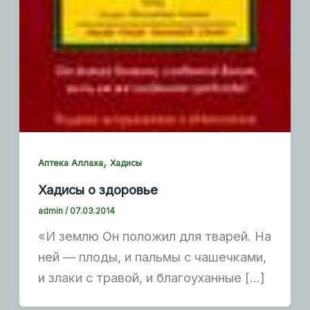
,
Аптека Аллаха
Хадисы
Хадисы о здоровье
admin
/
07.03.2014
«И землю Он положил для тварей. На
ней — плоды, и пальмы с чашечками,
и злаки с травой, и благоуханные […]