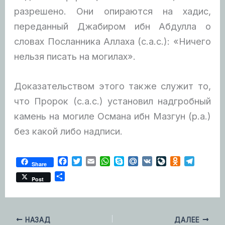
разрешено. Они опираются на хадис,
переданный Джабиром ибн Абдулла о
словах Посланника Аллаха (с.а.с.): «Ничего
нельзя писать на могилах».
Доказательством этого также служит то,
что Пророк (с.а.с.) установил надгробный
камень на могиле Османа ибн Мазгун (р.а.)
без какой либо надписи.
F
T
E
W
S
M
V
L
O
T
Share
a
w
m
h
k
a
K
i
d
e
О
Post
c
i
a
a
y
i
v
n
l
т
e
t
i
t
p
l
e
o
e
п
b
t
l
s
e
.
J
k
g
р
o
e
A
R
o
l
r
а
НАЗАД
ДАЛЕЕ
o
r
p
u
u
a
a