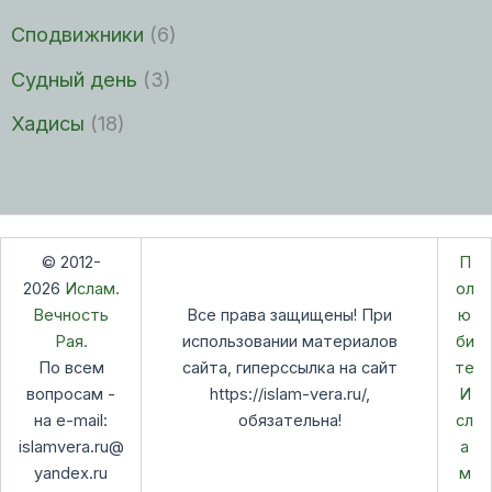
Сподвижники
(6)
Судный день
(3)
Хадисы
(18)
© 2012-
П
2026
Ислам.
ол
Вечность
Все права защищены! При
ю
Рая.
использовании материалов
би
По всем
сайта, гиперссылка на сайт
те
вопросам -
https://islam-vera.ru/,
И
на e-mail:
обязательна!
сл
islamvera.ru@
а
yandex.ru
м