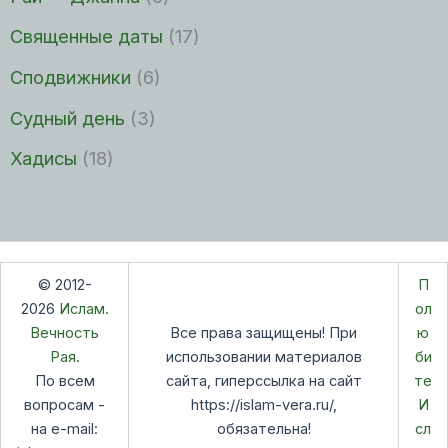
Священные даты
(17)
Сподвижники
(6)
Судный день
(3)
Хадисы
(18)
© 2012-
П
2026
Ислам.
ол
Вечность
Все права защищены! При
ю
Рая.
использовании материалов
би
По всем
сайта, гиперссылка на сайт
те
вопросам -
https://islam-vera.ru/,
И
на e-mail:
обязательна!
сл