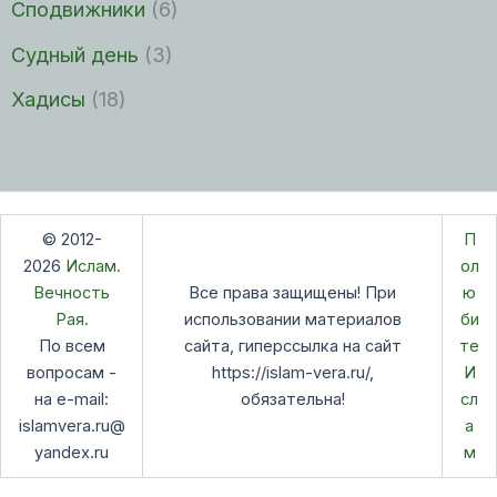
Сподвижники
(6)
Судный день
(3)
Хадисы
(18)
© 2012-
П
2026
Ислам.
ол
Вечность
Все права защищены! При
ю
Рая.
использовании материалов
би
По всем
сайта, гиперссылка на сайт
те
вопросам -
https://islam-vera.ru/,
И
на e-mail:
обязательна!
сл
islamvera.ru@
а
yandex.ru
м