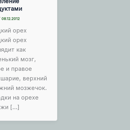
еление
дуктами
/
08.12.2012
кий орех
кий орех
ядит как
нький мозг,
е и правое
ушарие, верхний
жний мозжечок.
дки на орехе
жи […]