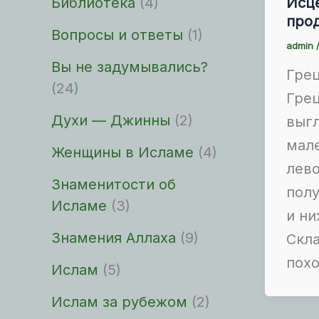
Библиотека
(4)
Исц
про
Вопросы и ответы
(1)
admin
Вы не задумывались?
Грец
(24)
Грец
Духи — Джинны
(2)
выгл
мале
Женщины в Исламе
(4)
лево
Знаменитости об
пол
Исламе
(3)
и ни
Знамения Аллаха
(9)
Скла
похо
Ислам
(5)
Ислам за рубежом
(2)