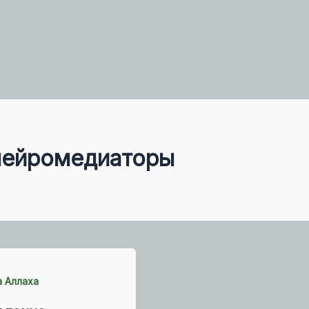
нейромедиаторы
а Аллаха