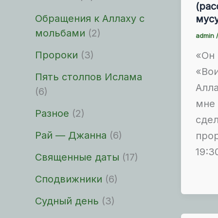
(рас
Обращения к Аллаху с
мус
мольбами
(2)
admin
Пророки
(3)
«Он 
«Вои
Пять столпов Ислама
Алла
(6)
мне 
Разное
(2)
сде
Рай — Джанна
(6)
прор
19:3
Священные даты
(17)
Сподвижники
(6)
Судный день
(3)