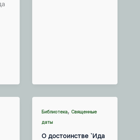
да
,
Библиотека
Священные
даты
О достоинстве `Ида