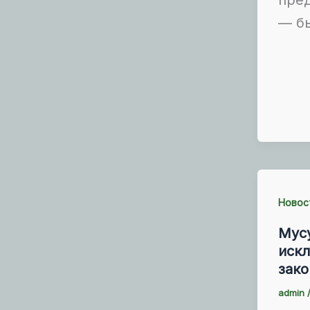
— б
Новос
Мус
иск
зако
admin