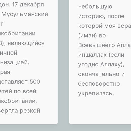
он. 17 декабря
небольшую
2 Мусульманский
историю, после
ет
которой моя вер
икобритании
(иман) во
B), являющийся
Всевышнего Алла
тичной
иншаллах (если
низацией,
угодно Аллаху),
орая
окончательно и
ставляет 500
бесповоротно
тей по всей
укрепилась.
икобритании,
ергла резкой