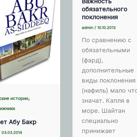
Важность
обязательного
поклонения
admin
/
10.10.2013
По сравнению с
обязательными
(фард),
дополнительные
виды поклонения
(нафиль) мало чт
,
ские истории
значат. Капля в
ижники
море. Шайтан
специально
ет Абу Бакр
принижает
/
03.03.2014