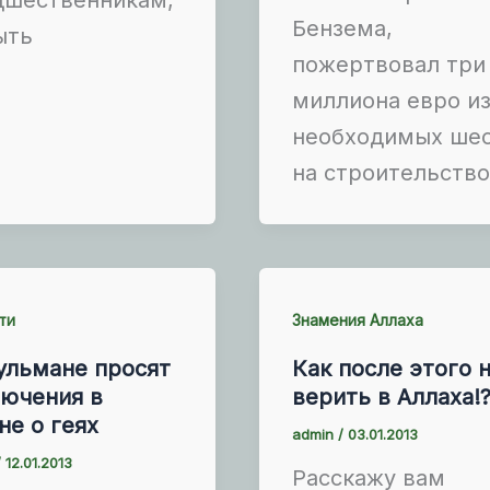
Бензема,
ыть
пожертвовал три
миллиона евро и
необходимых шес
на строительств
ти
Знамения Аллаха
ульмане просят
Как после этого 
лючения в
верить в Аллаха!
не о геях
admin
/
03.01.2013
/
12.01.2013
Расскажу вам