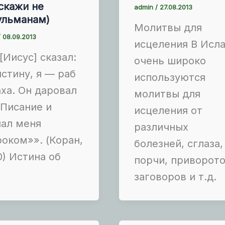
скажи не
admin
/
27.08.2013
ульманам)
Молитвы для
/
08.09.2013
исцеления В Исл
[Иисус] сказал:
очень широко
стину, я — раб
используются
ха. Он даровал
молитвы для
Писание и
исцеления от
лал меня
различных
оком»». (Коран,
болезней, сглаза
0) Истина об
порчи, приворото
заговоров и т.д.