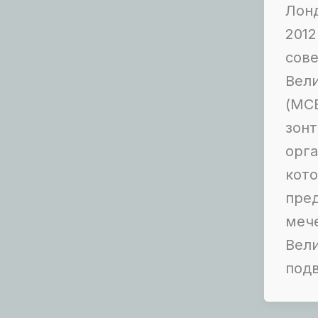
Лонд
201
сов
Вел
(MC
зон
орга
кот
пред
мече
Вел
подв