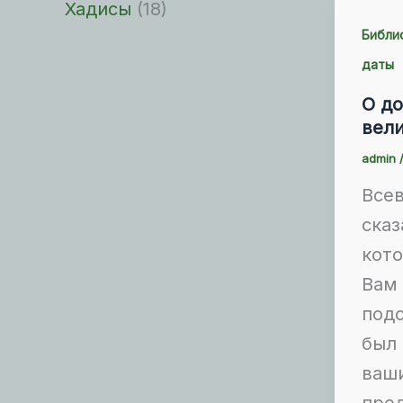
Хадисы
(18)
Библи
даты
О д
вел
admin
Все
сказ
кото
Вам 
подо
был
ваш
пре