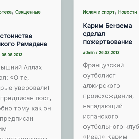
,
,
отека
Священные
Ислам и спорт
Новости
Карим Бензема
сделал
остоинстве
пожертвование
икого Рамадана
admin
/
26.03.2013
/
05.08.2013
Французский
вышний Аллах
футболист
ал: «О те,
алжирского
рые уверовали!
происхождения,
предписан пост,
нападающий
бно тому как он
испанского
 предписан
футбольного клу
им
«Реал» Карим
дшественникам,