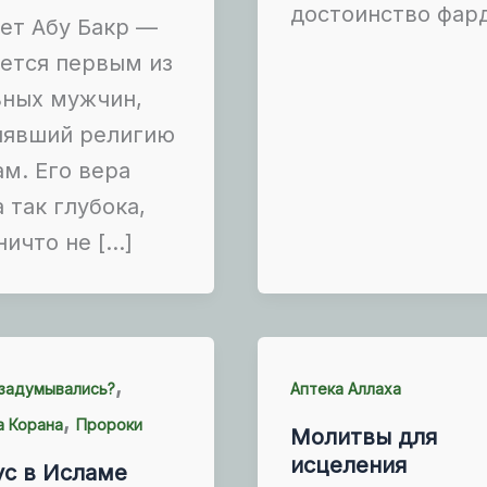
достоинство фар
ет Абу Бакр —
ется первым из
ьных мужчин,
нявший религию
м. Его вера
 так глубока,
ничто не […]
,
 задумывались?
Аптека Аллаха
,
а Корана
Пророки
Молитвы для
исцеления
ус в Исламе