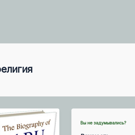
религия
Вы не задумывались?