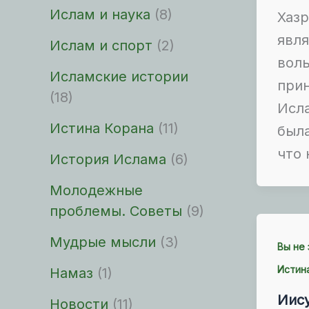
Ислам и наука
(8)
Хазр
явля
Ислам и спорт
(2)
вол
Исламские истории
при
(18)
Исла
Истина Корана
(11)
была
что 
История Ислама
(6)
Молодежные
проблемы. Советы
(9)
Мудрые мысли
(3)
Вы не
Истин
Намаз
(1)
Иис
Новости
(11)