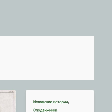
,
Исламские истории
Сподвижники