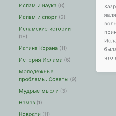
Ислам и наука
(8)
Хазр
явля
Ислам и спорт
(2)
вол
Исламские истории
при
(18)
Исла
Истина Корана
(11)
была
что 
История Ислама
(6)
Молодежные
проблемы. Советы
(9)
Мудрые мысли
(3)
Намаз
(1)
Новости
(11)