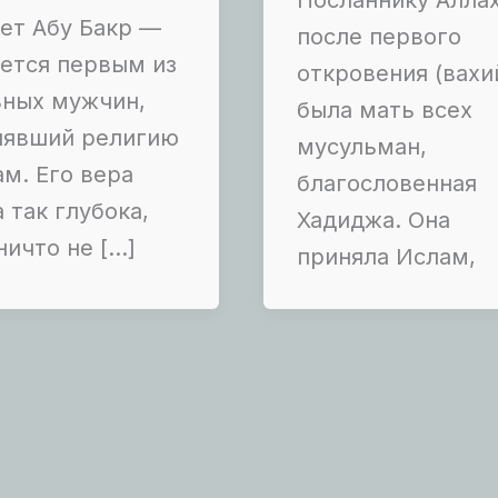
Посланнику Аллах
ет Абу Бакр —
после первого
ется первым из
откровения (вахи
ьных мужчин,
была мать всех
нявший религию
мусульман,
м. Его вера
благословенная
 так глубока,
Хадиджа. Она
ничто не […]
приняла Ислам,