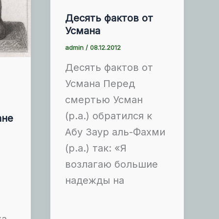
Десять фактов от
Усмана
admin
/
08.12.2012
Десять фактов от
Усмана Перед
смертью Усман
(р.а.) обратился к
ане
Абу Заур аль-Фахми
(р.а.) так: «Я
возлагаю большие
надежды на