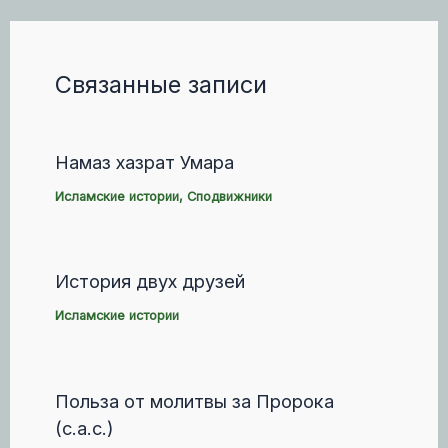
и
n
s
т
a
n
ь
l
i
k
Связанные записи
i
Намаз хазрат Умара
Исламские истории
,
Сподвижники
История двух друзей
Исламские истории
Польза от молитвы за Пророка
(с.а.с.)